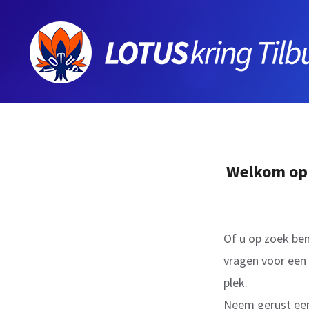
Ga
naar
inhoud
Welkom op d
Of u op zoek ben
vragen voor een
plek.
Neem gerust een 