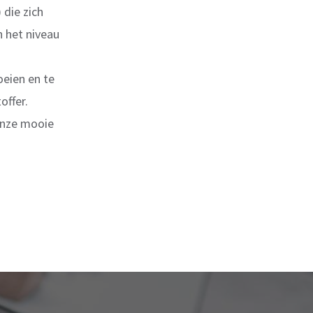
 die zich
n het niveau
eien en te
offer.
 onze mooie