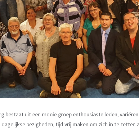
rg bestaat uit een mooie groep enthousiaste leden, variëren
 dagelijkse bezigheden, tijd vrij maken om zich in te zetten