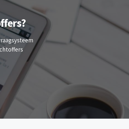
ffers?
nvraagsysteem
chtoffers