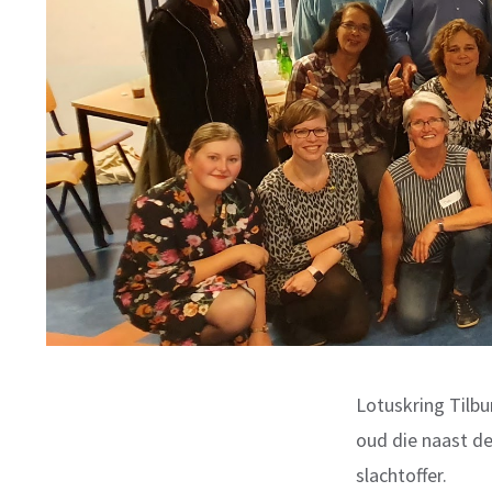
Lotuskring Tilbu
oud die naast de
slachtoffer.